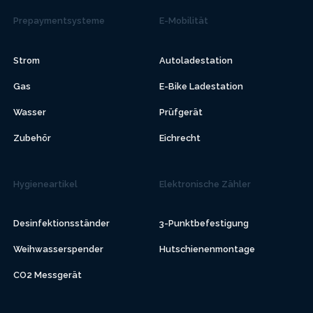
Prepaymentsysteme
E-Mobilität
Strom
Autoladestation
Gas
E-Bike Ladestation
Wasser
Prüfgerät
Zubehör
Eichrecht
Hygieneartikel
Elektronische Zähler
Desinfektionsständer
3-Punktbefestigung
Weihwasserspender
Hutschienenmontage
CO2 Messgerät