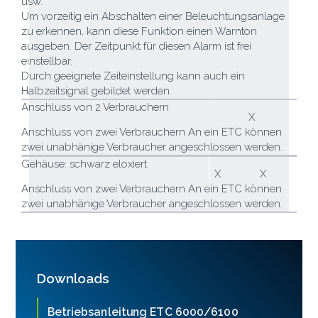
usw.
Um vorzeitig ein Abschalten einer Beleuchtungsanlage
zu erkennen, kann diese Funktion einen Warnton
ausgeben. Der Zeitpunkt für diesen Alarm ist frei
einstellbar.
Durch geeignete Zeiteinstellung kann auch ein
Halbzeitsignal gebildet werden.
Anschluss von 2 Verbrauchern
X
Anschluss von zwei Verbrauchern An ein ETC können
zwei unabhänige Verbraucher angeschlossen werden.
Gehäuse: schwarz eloxiert
X
X
Anschluss von zwei Verbrauchern An ein ETC können
zwei unabhänige Verbraucher angeschlossen werden.
Downloads
Betriebsanleitung ETC 6000/6100