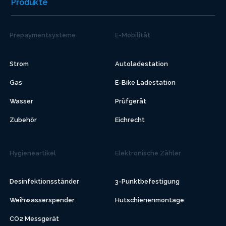
Produkte
Prepaymentsysteme
E-Mobilität
Strom
Autoladestation
Gas
E-Bike Ladestation
Wasser
Prüfgerät
Zubehör
Eichrecht
Hygieneartikel
Elektronische Zähler
Desinfektionsständer
3-Punktbefestigung
Weihwasserspender
Hutschienenmontage
CO2 Messgerät